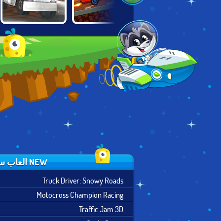
TRUCK DRIVER:
DRIVE OR DIE
DERBY FOREVER
SNOWY ROADS
NEW العاب سباق
Truck Driver: Snowy Roads
Motocross Champion Racing
Traffic Jam 3D