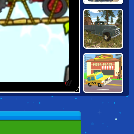
RUSSIAN CAR
DRIVER: ZIL-130
RUSSIAN PICKUP
DRIVER
CHALLENGE
PIXEL ROAD: TAXI
DEPOT