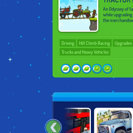
An Odyssey of fa
while upgrading 
the merchandise
Driving
Hill Climb Racing
Upgrades
Trucks and Heavy Vehicles