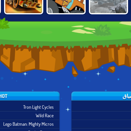
DEAD PARADISE:
SCOOBY DOO:
TAIGA TRUCKING
WASTELAND
MONSTER TRUCK
RACING
HOT العاب سب
Tron Light Cycles
Wild Race
Lego Batman: Mighty Micros