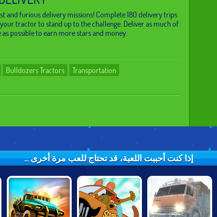
st and furious delivery missions! Complete 180 delivery trips
your tractor to stand up to the challenge. Deliver as much of
 as possible to earn more stars and money.
Bulldozers Tractors
Transportation
إذا كنت أحببت اللعبة، قد تحتاج للعب مرة أخرى ...