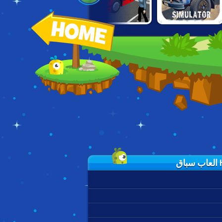
RUSSIAN PICKUP
BUS SIMULATOR
RUSSIAN CAR
DRIVER
2019
DRIVER: ZIL-130
CHALLENGE
اق