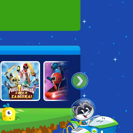
POWER RANGERS
TMNT VS POWER
THOR: BOSS
SUPER SAMURAI
RANGERS:
BATTLES
TRANSFORMATION
ROUND 2