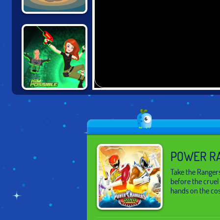
ADVENTURE
TIME: FABLES OF
OOO
KIM POSSIBLE:
MISSION
IMPROBABLE
POWER RA
Take the Ranger
before the cruel
hands on the cos