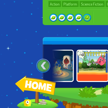
Action
Platform
Science Fiction
BEN 10: ALIEN
ADVENTURE
THE FLOOR IS
RUSH
TIME: FABLES OF
LAVA
OOO