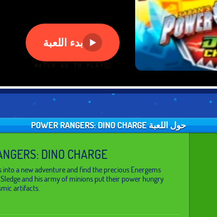
حول اللعبة POWER RANGERS: DINO CHARGE
NGERS: DINO CHARGE
s into a new adventure and find the precious Energems
 Sledge and his army of minions put their power hungry
mic artifacts.