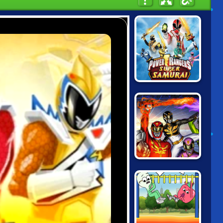
POWER RANGERS
SUPER SAMURAI
TRANSFORMATION
POWER
RANGERS
MEGAFORCE:
NEVER
SURRENDER