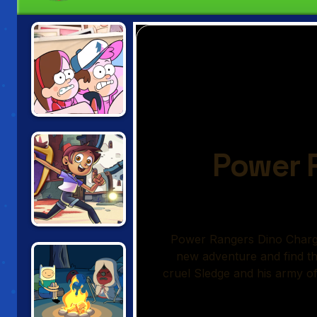
GRAVITY FALLS:
LI'L GIDEON
SHRINKS BACK
THE OWL HOUSE:
WITCH'S
APPRENTICE