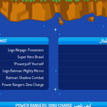
HOT العاب اطفال
Lego Ninjago: Possession
Super Hero Brawl
Powerpuff Yourself!
Lego Batman: Mighty Micros
Batman: Shadow Combat
Power Rangers: Dino Charge
كيف تلعب POWER RANGERS: DINO CHARGE