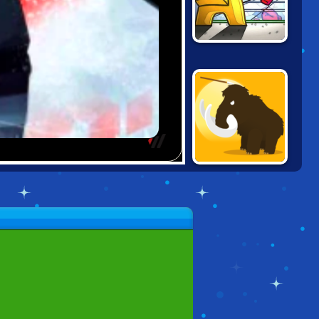
AMONG US:
KILLER
BIG HUNTER
ONLINE