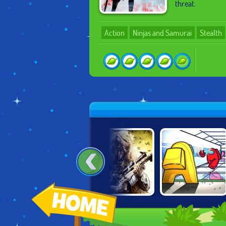
threat.
Action
Ninjas and Samurai
Stealth
BIG HUNTER
STEALTH SNIPER
AMONG US:
ONLINE
2
KILLER