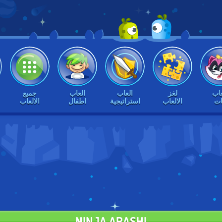
عاب
لغز
العاب
العاب
جميع
ات
الالعاب
استراتيجية
اطفال
الالعاب
NINJA ARASHI