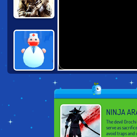
STEALTH SNIPER
2
BLESS YOU
NINJA AR
The devil Oroch
serve as sacrifi
avoid traps and u