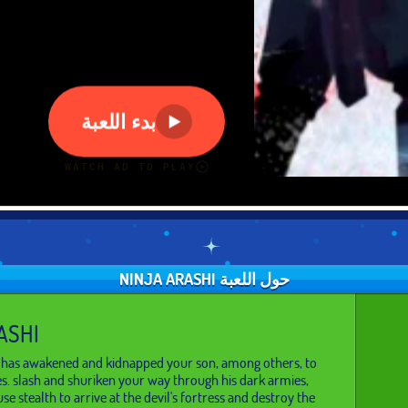
حول اللعبة NINJA ARASHI
ASHI
i has awakened and kidnapped your son, among others, to
ces. slash and shuriken your way through his dark armies,
se stealth to arrive at the devil's fortress and destroy the