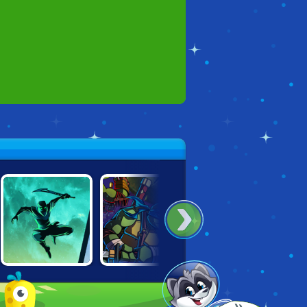
SHADOW NINJA
NINJA TURTLES
LEGO NINJAGO:
REVENGE
VS POWER
MASTER CHEN'S
RANGERS
LABYRINTH