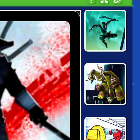
SHADOW NINJA
REVENGE
NINJA TURTLES:
SHADOW
HEROES