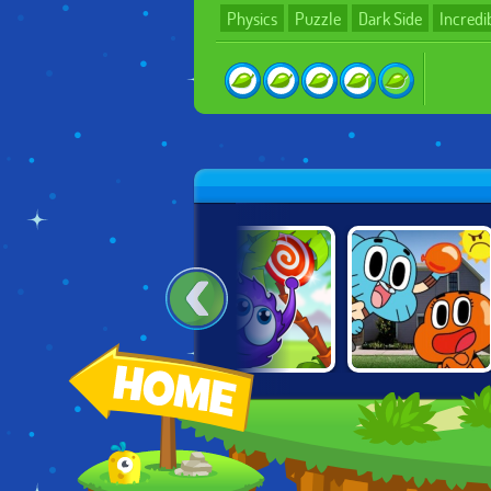
Physics
Puzzle
Dark Side
Incredi
HAPPY GLASS:
CATCH THE
GUMBALL:
SLUSHIE EDITION
CANDY
WATER SONS