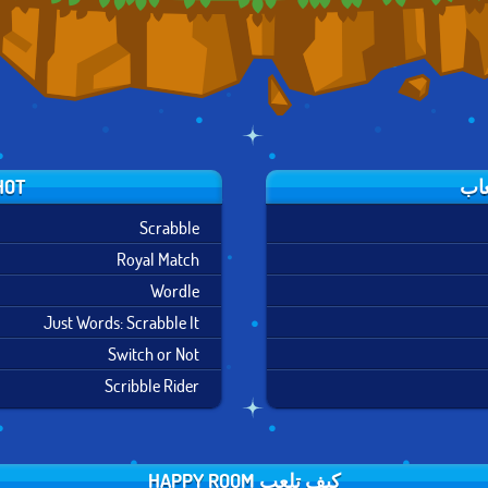
HOT لغز الال
Scrabble
Royal Match
Wordle
Just Words: Scrabble It
Switch or Not
Scribble Rider
كيف تلعب HAPPY ROOM