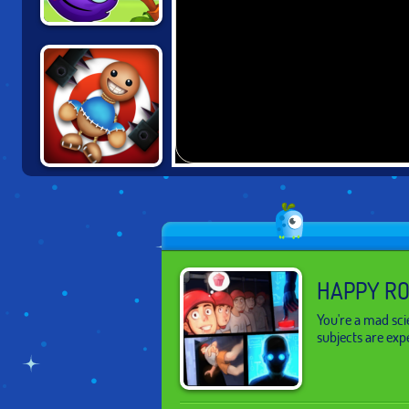
CATCH THE
CANDY
SUPER BUDDY
KICK
HAPPY R
You're a mad scie
subjects are expe