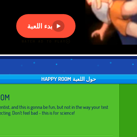
حول اللعبة HAPPY ROOM
OOM
ntist, and this is gonna be fun, but not in the way your test
cting. Don't feel bad - this is for science!