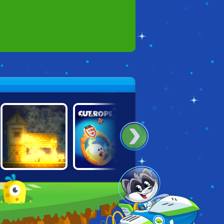
VILLAGE
CUT THE ROPE:
HANDULUM
ARSONIST
MAGIC