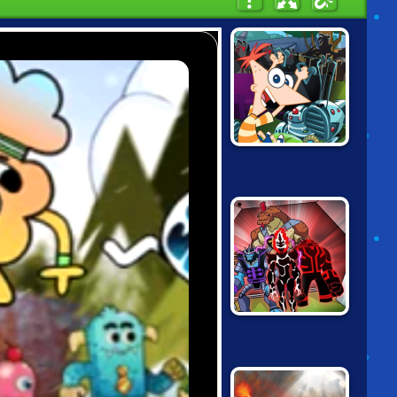
PHINEAS AND
FERB IN
BACKYARD
DEFENSE
BEN 10
OMNIVERSE:
CODE RED