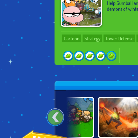
Help Gumball an
demons of winter
Cartoon
Strategy
Tower Defense