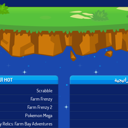
DAY-D TOWER
BEN 10
THE WALKING
RUSH: DINO
OMNIVERSE:
DOOF
RAGE
CODE RED
HOT العاب استراتيجية
Scrabble
Farm Frenzy
Farm Frenzy 2
Pokemon Mega
y Relics: Farm Bay Adventures