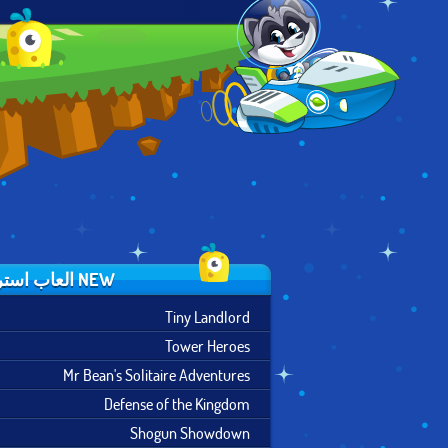
PHINEAS AND
CASTLE
WILD CASTLE
FERB IN
DEFENSE
BACKYARD
DEFENSE
NEW العاب استراتيجية
Tiny Landlord
Tower Heroes
Mr Bean's Solitaire Adventures
Defense of the Kingdom
Shogun Showdown