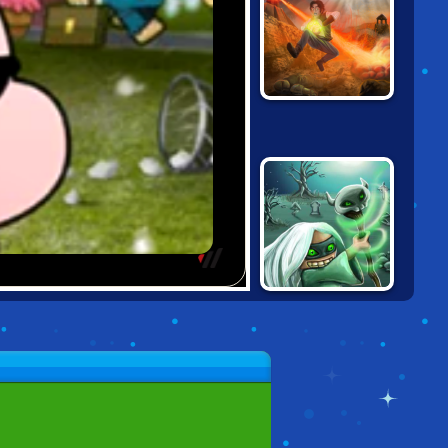
CURSED
TREASURE
DEMON RAID:
THE ARTIFACT