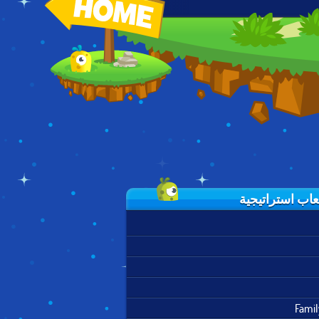
DEMON RAID:
SUMMON THE
CURSED
THE ARTIFACT
HERO
TREASURE
Famil