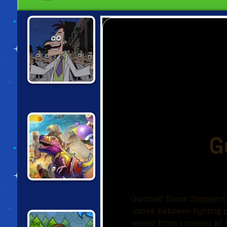
THE WALKING
DOOF
DAY-D TOWER
RUSH: DINO
RAGE