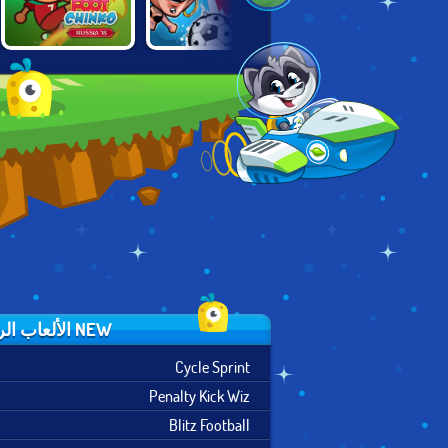
FOOT CHINKO
PUPPET
NICK SOCCER
WORLD CUP 18
FOOTBALL
STARS 2
FIGHTERS
NEW الألعاب الرياضية
Cycle Sprint
Penalty Kick Wiz
Blitz Football