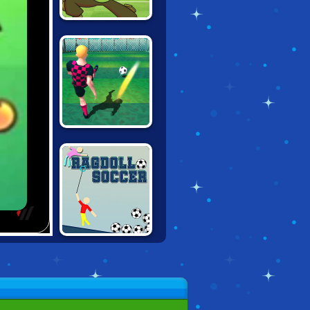
BEN 10: PENALTY
POWER
10 SHOT SOCCER
RAGDOLL
SOCCER