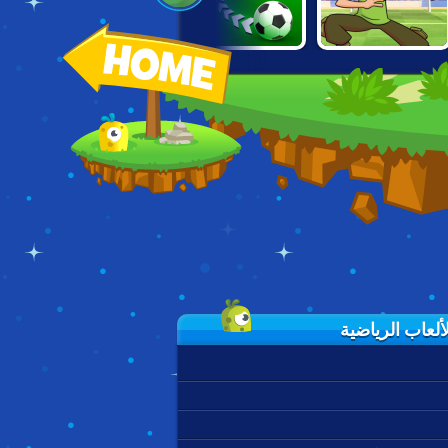
BEN 10: PENALTY
10 SHOT SOCCER
SUPER GOAL
POWER