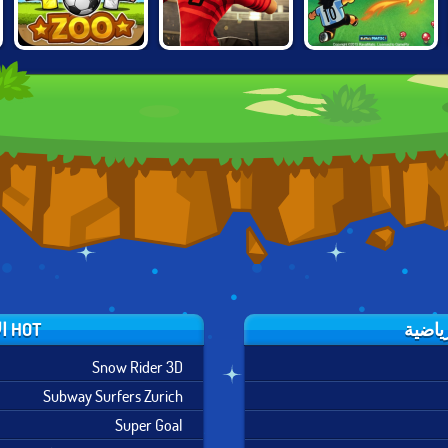
PUPPET SOCCER
WORLD SOCCER
FOOT CHINKO
ZOO
2018
HOT الألعاب الرياضية
Snow Rider 3D
Subway Surfers Zurich
Super Goal