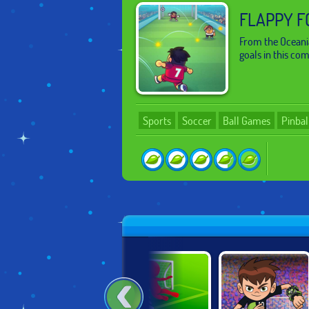
FLAPPY F
From the Oceania
goals in this com
Sports
Soccer
Ball Games
Pinbal